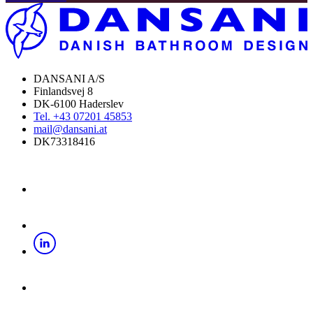
DANSANI A/S
Finlandsvej 8
DK-6100 Haderslev
Tel. +43 07201 45853
mail@dansani.at
DK73318416