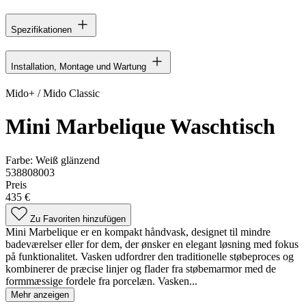
Spezifikationen
Installation, Montage und Wartung
Mido+ / Mido Classic
Mini Marbelique Waschtisch
Farbe:
Weiß glänzend
538808003
Preis
435 €
Zu Favoriten hinzufügen
Mini Marbelique er en kompakt håndvask, designet til mindre
badeværelser eller for dem, der ønsker en elegant løsning med fokus
på funktionalitet. Vasken udfordrer den traditionelle støbeproces og
kombinerer de præcise linjer og flader fra støbemarmor med de
formmæssige fordele fra porcelæn. Vasken...
Mehr anzeigen