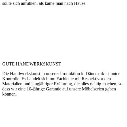
Dänisches Design stellt den Menschen in den Mittelpunkt -
dänisches Design erleichtert den Alltag und ist schön und einfach
anzuschauen. Für Dansani verkörpern unsere Designs genau das. Es
sollte das Auge erfreuen, es sollte mühelos funktionieren und es
sollte sich anfühlen, als käme man nach Hause.
GUTE HANDWERKSKUNST
Die Handwerkskunst in unserer Produktion in Dänemark ist unter
Kontrolle. Es handelt sich um Fachleute mit Respekt vor den
Materialien und langjähriger Erfahrung, die alles richtig machen, so
dass wir eine 10-jährige Garantie auf unsere Möbelserien geben
können.