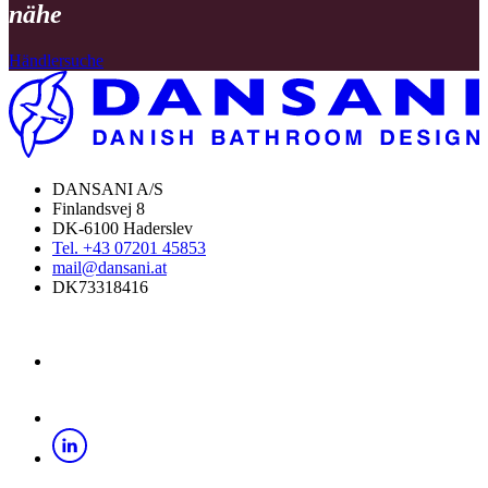
FINDEN SIE EINEN HÄNDLER IN
Ihrer
nähe
Händlersuche
DANSANI A/S
Finlandsvej 8
DK-6100 Haderslev
Tel. +43 07201 45853
mail@dansani.at
DK73318416