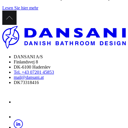
Lesen Sie hier mehr
DANSANI A/S
Finlandsvej 8
DK-6100 Haderslev
Tel. +43 07201 45853
mail@dansani.at
DK73318416