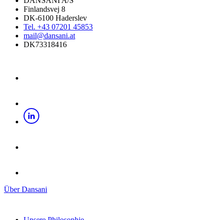
DANSANI A/S
Finlandsvej 8
DK-6100 Haderslev
Tel. +43 07201 45853
mail@dansani.at
DK73318416
Über Dansani
Unsere Philosophie