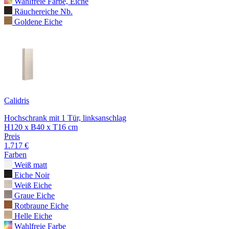
Wahlfreie Farbe, Eiche
Räuchereiche Nb.
Goldene Eiche
Calidris
Hochschrank mit 1 Tür, linksanschlag
H120 x B40 x T16 cm
Preis
1.717 €
Farben
Weiß matt
Eiche Noir
Weiß Eiche
Graue Eiche
Rotbraune Eiche
Helle Eiche
Wahlfreie Farbe