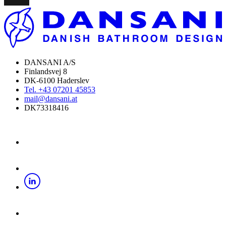
DANSANI A/S
Finlandsvej 8
DK-6100 Haderslev
Tel. +43 07201 45853
mail@dansani.at
DK73318416