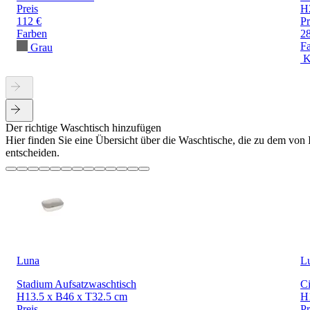
Preis
H
112 €
Pr
Farben
2
F
Grau
K
Der richtige Waschtisch hinzufügen
Hier finden Sie eine Übersicht über die Waschtische, die zu dem von
entscheiden.
Luna
L
Stadium Aufsatzwaschtisch
Ci
H13.5 x B46 x T32.5 cm
H
Preis
Pr