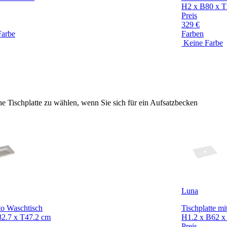
H2 x B80 x T
Preis
329 €
Farbe
Farben
Keine Farbe
e Tischplatte zu wählen, wenn Sie sich für ein Aufsatzbecken
Luna
to Waschtisch
Tischplatte m
2.7 x T47.2 cm
H1.2 x B62 x
Preis