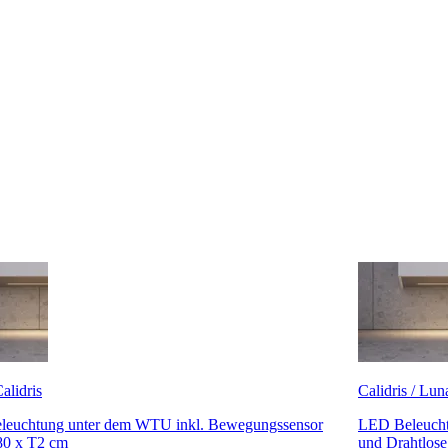
alidris
Calidris / Lun
euchtung unter dem WTU inkl. Bewegungssensor
LED Beleucht
80 x T2 cm
und Drahtlose