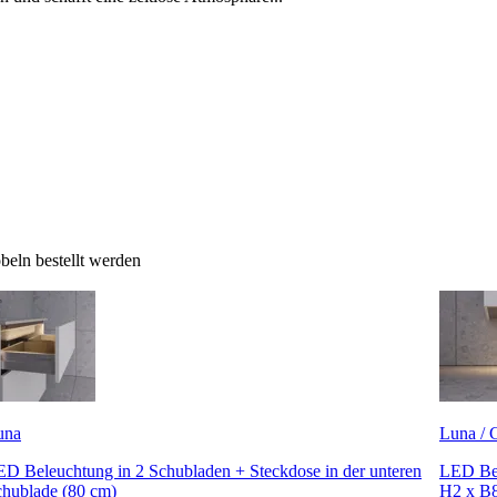
eln bestellt werden
una
Luna / C
D Beleuchtung in 2 Schubladen + Steckdose in der unteren
LED Bel
hublade (80 cm)
H2 x B