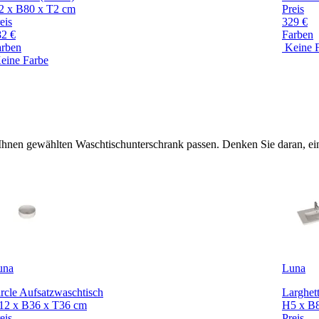
2 x B80 x T2 cm
Preis
eis
329 €
82 €
Farben
arben
Keine 
eine Farbe
 Ihnen gewählten Waschtischunterschrank passen. Denken Sie daran, ein
una
Luna
rcle Aufsatzwaschtisch
Larghet
12 x B36 x T36 cm
H5 x B8
eis
Preis