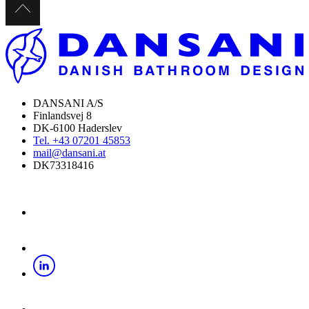
Händlersuche
DANSANI A/S
Finlandsvej 8
DK-6100 Haderslev
Tel. +43 07201 45853
mail@dansani.at
DK73318416