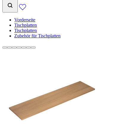
Vorderseite
Tischplatten
Tischplatten
Zubehör für Tischplatten