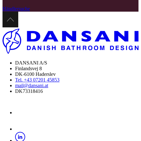
Händlersuche
DANSANI A/S
Finlandsvej 8
DK-6100 Haderslev
Tel. +43 07201 45853
mail@dansani.at
DK73318416