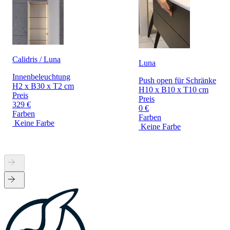
Calidris / Luna
Luna
Innenbeleuchtung
Push open für Schränke
H2 x B30 x T2 cm
H10 x B10 x T10 cm
Preis
Preis
329 €
0 €
Farben
Farben
Keine Farbe
Keine Farbe