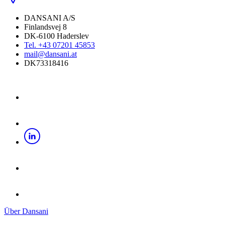
DANSANI A/S
Finlandsvej 8
DK-6100 Haderslev
Tel. +43 07201 45853
mail@dansani.at
DK73318416
Über Dansani