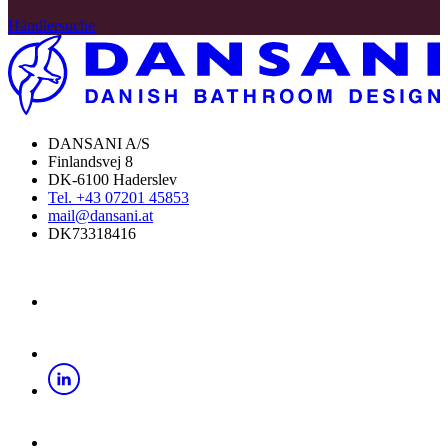
Händlersuche
DANSANI A/S
Finlandsvej 8
DK-6100 Haderslev
Tel. +43 07201 45853
mail@dansani.at
DK73318416