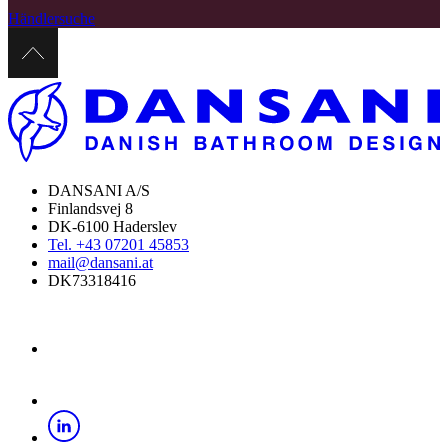
Händlersuche
DANSANI A/S
Finlandsvej 8
DK-6100 Haderslev
Tel. +43 07201 45853
mail@dansani.at
DK73318416