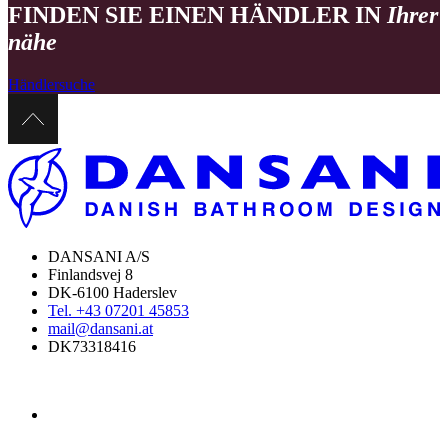
FINDEN SIE EINEN HÄNDLER IN
Ihrer
nähe
Händlersuche
DANSANI A/S
Finlandsvej 8
DK-6100 Haderslev
Tel. +43 07201 45853
mail@dansani.at
DK73318416