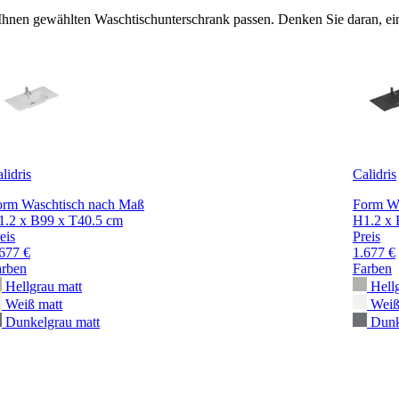
 Ihnen gewählten Waschtischunterschrank passen. Denken Sie daran, ein
lidris
Calidris
orm Waschtisch nach Maß
Form Wa
1.2 x B99 x T40.5 cm
H1.2 x 
eis
Preis
677 €
1.677 €
arben
Farben
Hellgrau matt
Hell
Weiß matt
Weiß
Dunkelgrau matt
Dunk