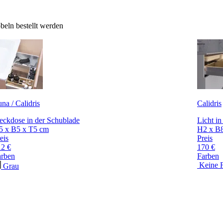
eln bestellt werden
na / Calidris
Calidris
eckdose in der Schublade
Licht i
5 x B5 x T5 cm
H2 x B
eis
Preis
12 €
170 €
arben
Farben
Keine 
Grau