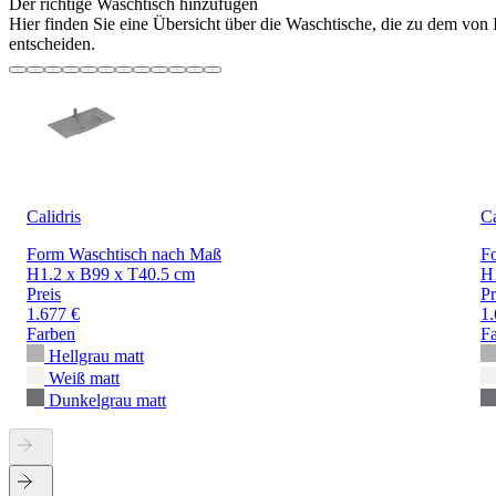
Der richtige Waschtisch hinzufügen
Hier finden Sie eine Übersicht über die Waschtische, die zu dem von
entscheiden.
Calidris
Ca
Form Waschtisch nach Maß
F
H1.2 x B99 x T40.5 cm
H
Preis
Pr
1.677 €
1.
Farben
F
Hellgrau matt
Weiß matt
Dunkelgrau matt