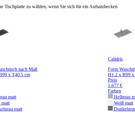
e Tischplatte zu wählen, wenn Sie sich für ein Aufsatzbecken
Calidris
schtisch nach Maß
Form Waschti
B99 x T40.5 cm
H1.2 x B99 x
Preis
1.677 €
Farben
grau matt
Hellgrau m
 matt
Weiß matt
elgrau matt
Dunkelgra