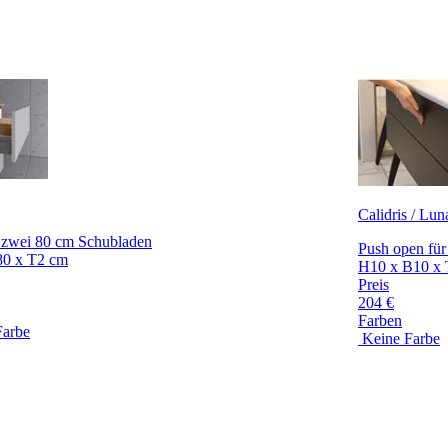
Calidris / Lun
n zwei 80 cm Schubladen
Push open für
80 x T2 cm
H10 x B10 x
Preis
204 €
Farben
Farbe
Keine Farbe