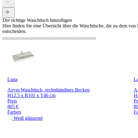
Der richtige Waschtisch hinzufügen
Hier finden Sie eine Übersicht über die Waschtische, die zu dem von
entscheiden.
Luna
L
Azym Waschtisch, rechtshändiges Becken
A
H12.5 x B101 x T46 cm
H
Preis
Pr
805 €
8
Farben
F
Weiß glänzend