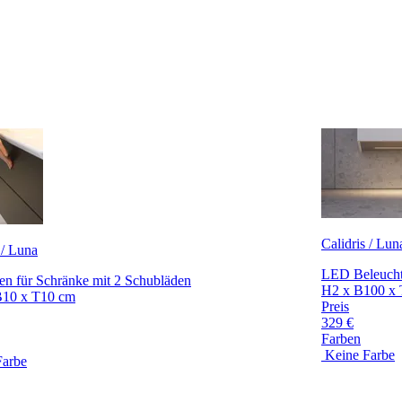
Calidris / Lun
 / Luna
LED Beleucht
en für Schränke mit 2 Schubläden
H2 x B100 x
B10 x T10 cm
Preis
329 €
Farben
Keine Farbe
Farbe