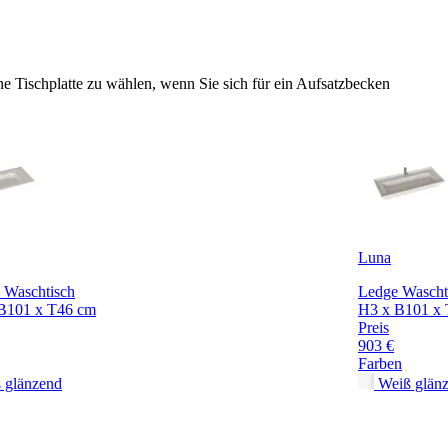
e Tischplatte zu wählen, wenn Sie sich für ein Aufsatzbecken
Luna
e Waschtisch
Ledge Wascht
B101 x T46 cm
H3 x B101 x
Preis
903 €
Farben
 glänzend
Weiß glän