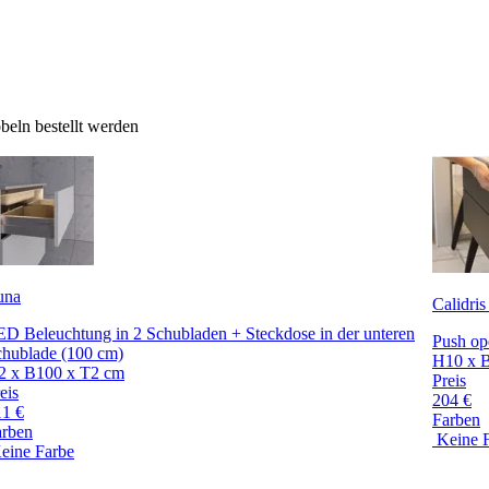
eln bestellt werden
una
Calidris
D Beleuchtung in 2 Schubladen + Steckdose in der unteren
Push op
chublade (100 cm)
H10 x 
2 x B100 x T2 cm
Preis
eis
204 €
11 €
Farben
arben
Keine 
eine Farbe