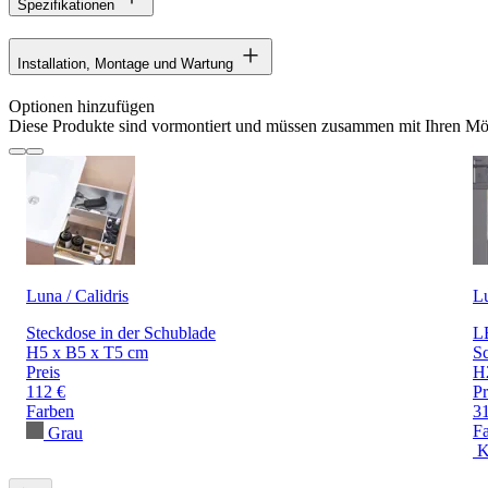
Spezifikationen
Installation, Montage und Wartung
Optionen hinzufügen
Diese Produkte sind vormontiert und müssen zusammen mit Ihren Möb
Luna / Calidris
L
Steckdose in der Schublade
LE
H5 x B5 x T5 cm
S
Preis
H
112 €
Pr
Farben
3
F
Grau
K