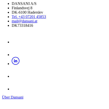
DANSANI A/S
Finlandsvej 8
DK-6100 Haderslev
Tel. +43 07201 45853
mail@dansani.at
DK73318416
Über Dansani