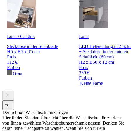
Luna / Calidris
Luna
Steckdose in der Schublade
LED Beleuchtung in 2 Sch
H5 x B5 x T5 cm
+ Steckdose in der unteren
Preis
Schublade (60 cm)
112 €
H2 x B50 x T2 cm
Farben
Preis
259 €
Grau
Farben
Keine Farbe
Der richtige Waschtisch hinzufügen
Hier finden Sie eine Übersicht über die Waschtische, die zu dem
von Ihnen gewählten Waschtischunterschrank passen. Denken Sie
daran, eine Tischplatte zu wählen, wenn Sie sich für ein