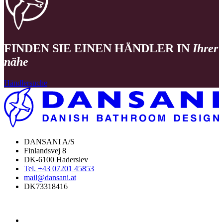
FINDEN SIE EINEN HÄNDLER IN
Ihrer
nähe
Händlersuche
DANSANI A/S
Finlandsvej 8
DK-6100 Haderslev
Tel. +43 07201 45853
mail@dansani.at
DK73318416