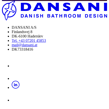
DANSANI A/S
Finlandsvej 8
DK-6100 Haderslev
Tel. +43 07201 45853
mail@dansani.at
DK73318416