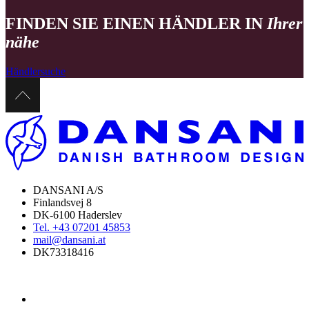
FINDEN SIE EINEN HÄNDLER IN
Ihrer
nähe
Händlersuche
DANSANI A/S
Finlandsvej 8
DK-6100 Haderslev
Tel. +43 07201 45853
mail@dansani.at
DK73318416