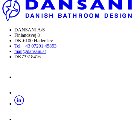
DANSANI A/S
Finlandsvej 8
DK-6100 Haderslev
Tel. +43 07201 45853
mail@dansani.at
DK73318416