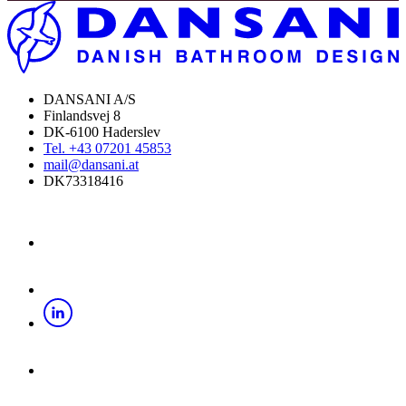
DANSANI A/S
Finlandsvej 8
DK-6100 Haderslev
Tel. +43 07201 45853
mail@dansani.at
DK73318416