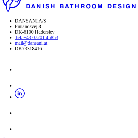
DANSANI A/S
Finlandsvej 8
DK-6100 Haderslev
Tel. +43 07201 45853
mail@dansani.at
DK73318416