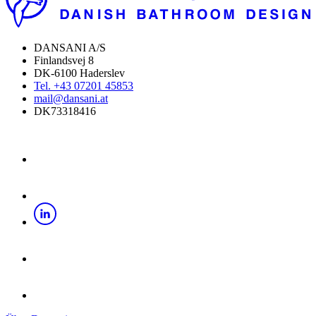
DANSANI A/S
Finlandsvej 8
DK-6100 Haderslev
Tel. +43 07201 45853
mail@dansani.at
DK73318416