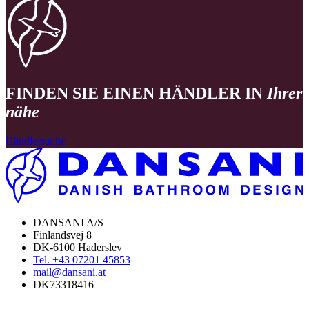
FINDEN SIE EINEN HÄNDLER IN
Ihrer
nähe
Händlersuche
DANSANI A/S
Finlandsvej 8
DK-6100 Haderslev
Tel. +43 07201 45853
mail@dansani.at
DK73318416