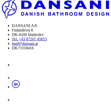
DANSANI A/S
Finlandsvej 8
DK-6100 Haderslev
Tel. +43 07201 45853
mail@dansani.at
DK73318416