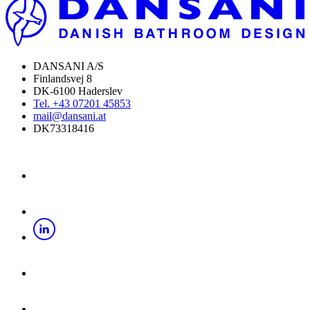
DANSANI A/S
Finlandsvej 8
DK-6100 Haderslev
Tel. +43 07201 45853
mail@dansani.at
DK73318416