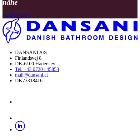
nähe
Händlersuche
DANSANI A/S
Finlandsvej 8
DK-6100 Haderslev
Tel. +43 07201 45853
mail@dansani.at
DK73318416