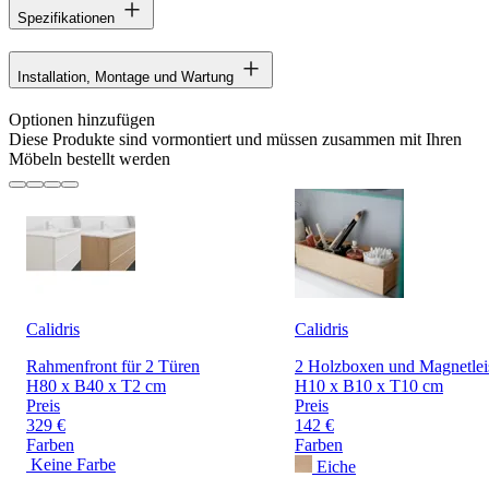
Spezifikationen
Installation, Montage und Wartung
Optionen hinzufügen
Diese Produkte sind vormontiert und müssen zusammen mit Ihren
Möbeln bestellt werden
Calidris
Calidris
Rahmenfront für 2 Türen
2 Holzboxen und Magnetlei
H80 x B40 x T2 cm
H10 x B10 x T10 cm
Preis
Preis
329 €
142 €
Farben
Farben
Keine Farbe
Eiche