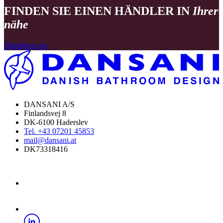
FINDEN SIE EINEN HÄNDLER IN
Ihrer
nähe
Händlersuche
DANSANI A/S
Finlandsvej 8
DK-6100 Haderslev
Tel. +43 07201 45853
mail@dansani.at
DK73318416