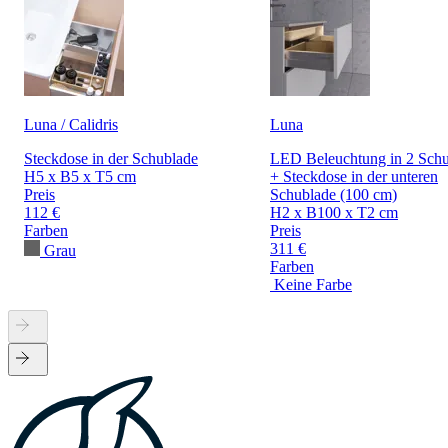
Luna / Calidris
Luna
Steckdose in der Schublade
LED Beleuchtung in 2 Sch
H5 x B5 x T5 cm
+ Steckdose in der unteren
Preis
Schublade (100 cm)
112 €
H2 x B100 x T2 cm
Farben
Preis
311 €
Grau
Farben
Keine Farbe