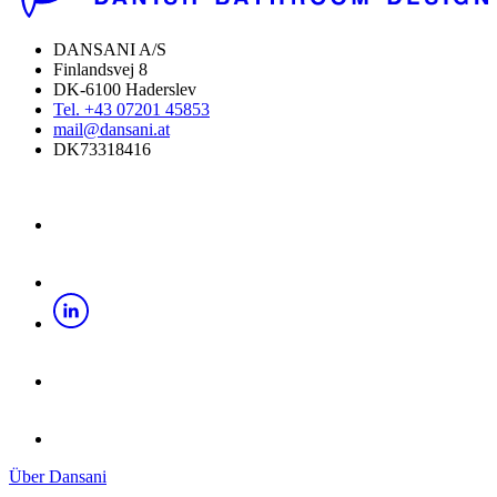
DANSANI A/S
Finlandsvej 8
DK-6100 Haderslev
Tel. +43 07201 45853
mail@dansani.at
DK73318416
Über Dansani