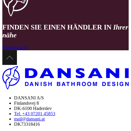
FINDEN SIE EINEN HÄNDLER IN
Ihrer
nähe
Händlersuche
DANSANI A/S
Finlandsvej 8
DK-6100 Haderslev
Tel. +43 07201 45853
mail@dansani.at
DK73318416