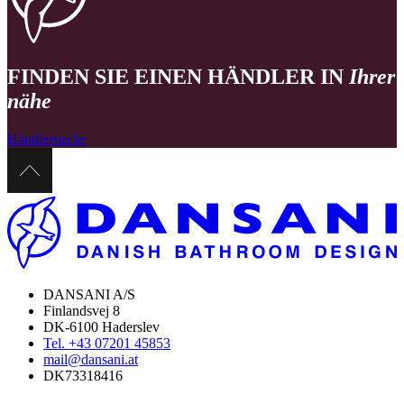
FINDEN SIE EINEN HÄNDLER IN
Ihrer
nähe
Händlersuche
DANSANI A/S
Finlandsvej 8
DK-6100 Haderslev
Tel. +43 07201 45853
mail@dansani.at
DK73318416