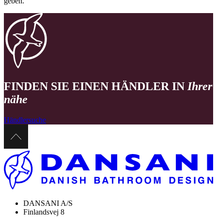
geben.
FINDEN SIE EINEN HÄNDLER IN
Ihrer
nähe
Händlersuche
DANSANI A/S
Finlandsvej 8