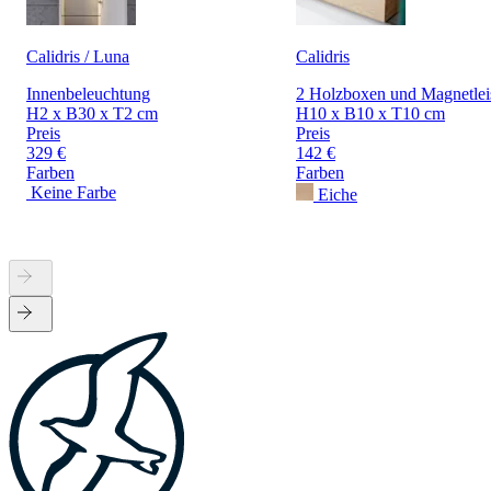
Calidris / Luna
Calidris
Innenbeleuchtung
2 Holzboxen und Magnetlei
H2 x B30 x T2 cm
H10 x B10 x T10 cm
Preis
Preis
329 €
142 €
Farben
Farben
Keine Farbe
Eiche