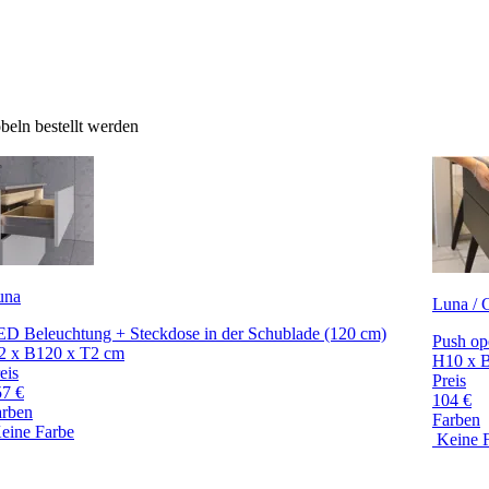
eln bestellt werden
una
Luna / C
D Beleuchtung + Steckdose in der Schublade (120 cm)
Push op
2 x B120 x T2 cm
H10 x 
eis
Preis
57 €
104 €
arben
Farben
eine Farbe
Keine 