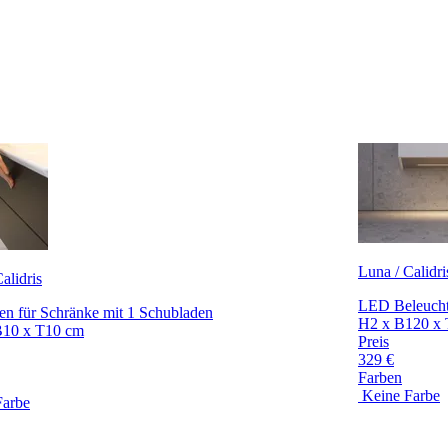
Luna / Calidri
alidris
LED Beleucht
en für Schränke mit 1 Schubladen
H2 x B120 x
B10 x T10 cm
Preis
329 €
Farben
Keine Farbe
Farbe