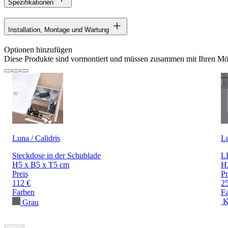
Spezifikationen
Installation, Montage und Wartung
Optionen hinzufügen
Diese Produkte sind vormontiert und müssen zusammen mit Ihren Möb
Luna / Calidris
L
Steckdose in der Schublade
LE
H5 x B5 x T5 cm
H
Preis
Pr
112 €
2
Farben
F
K
Grau