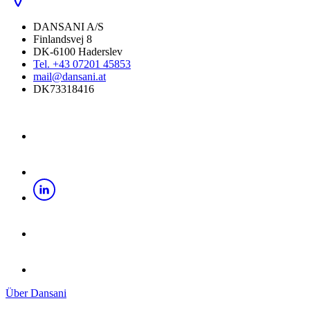
DANSANI A/S
Finlandsvej 8
DK-6100 Haderslev
Tel. +43 07201 45853
mail@dansani.at
DK73318416
Über Dansani