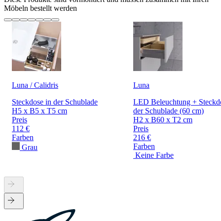
Möbeln bestellt werden
Luna / Calidris
Luna
Steckdose in der Schublade
LED Beleuchtung + Steckdo
H5 x B5 x T5 cm
der Schublade (60 cm)
Preis
H2 x B60 x T2 cm
112 €
Preis
Farben
216 €
Farben
Grau
Keine Farbe