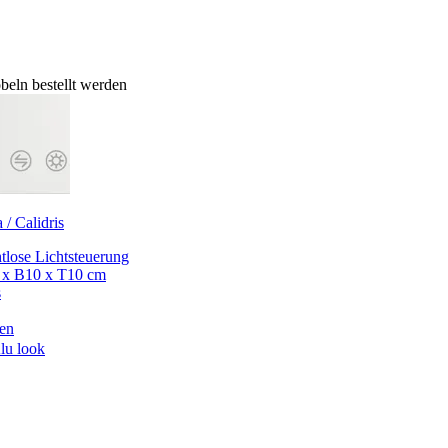
eln bestellt werden
 / Calidris
tlose Lichtsteuerung
 x B10 x T10 cm
s
en
lu look