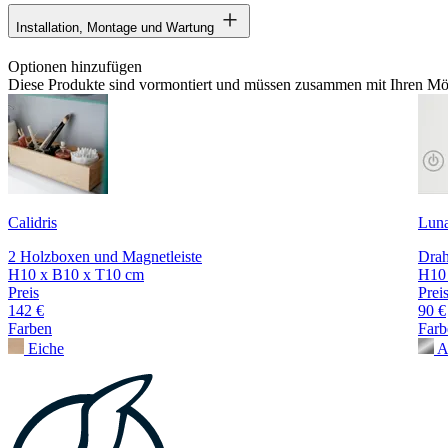
Installation, Montage und Wartung
Optionen hinzufügen
Diese Produkte sind vormontiert und müssen zusammen mit Ihren Möb
Calidris
Luna
2 Holzboxen und Magnetleiste
Drah
H10 x B10 x T10 cm
H10
Preis
Prei
142 €
90 €
Farben
Farb
Eiche
A