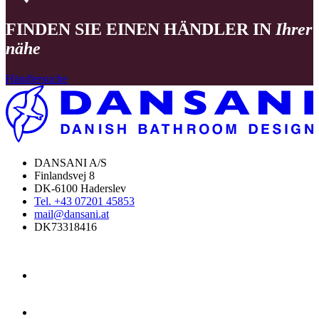
FINDEN SIE EINEN HÄNDLER IN
Ihrer
nähe
Händlersuche
DANSANI A/S
Finlandsvej 8
DK-6100 Haderslev
Tel. +43 07201 45853
mail@dansani.at
DK73318416