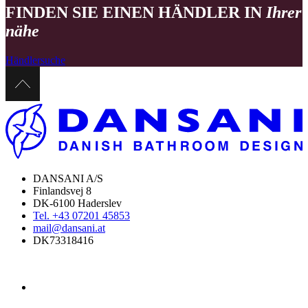
FINDEN SIE EINEN HÄNDLER IN
Ihrer
nähe
Händlersuche
DANSANI A/S
Finlandsvej 8
DK-6100 Haderslev
Tel. +43 07201 45853
mail@dansani.at
DK73318416