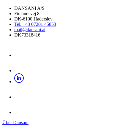
DANSANI A/S
Finlandsvej 8
DK-6100 Haderslev
Tel. +43 07201 45853
mail@dansani.at
DK73318416
Über Dansani