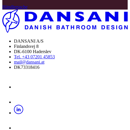
Händlersuche
DANSANI A/S
Finlandsvej 8
DK-6100 Haderslev
Tel. +43 07201 45853
mail@dansani.at
DK73318416