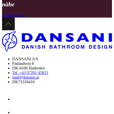
nähe
Händlersuche
DANSANI A/S
Finlandsvej 8
DK-6100 Haderslev
Tel. +43 07201 45853
mail@dansani.at
DK73318416