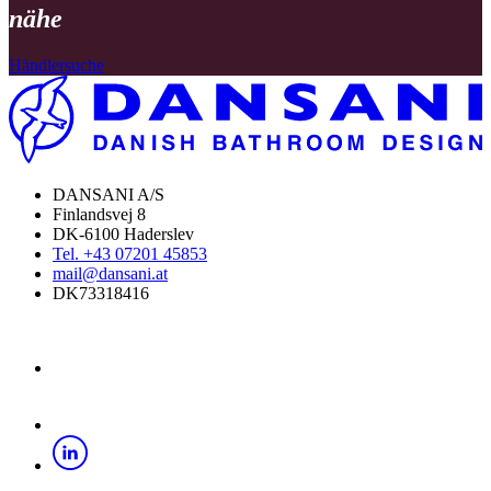
nähe
Händlersuche
DANSANI A/S
Finlandsvej 8
DK-6100 Haderslev
Tel. +43 07201 45853
mail@dansani.at
DK73318416