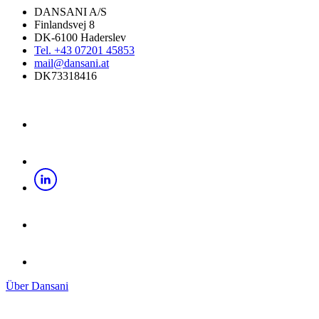
DANSANI A/S
Finlandsvej 8
DK-6100 Haderslev
Tel. +43 07201 45853
mail@dansani.at
DK73318416
Über Dansani