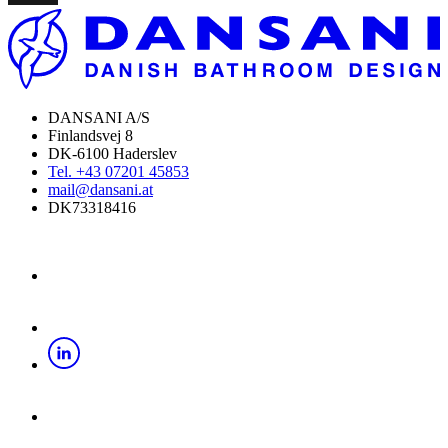
DANSANI A/S
Finlandsvej 8
DK-6100 Haderslev
Tel. +43 07201 45853
mail@dansani.at
DK73318416