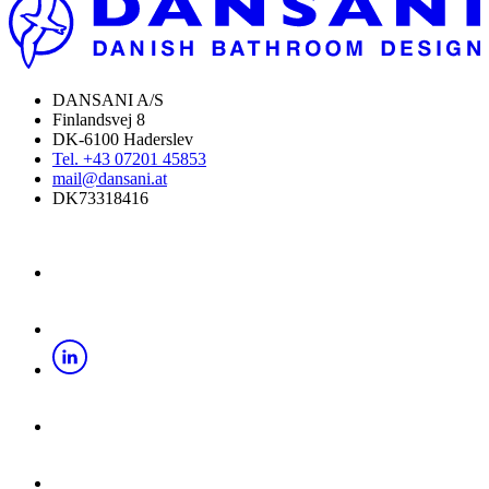
DANSANI A/S
Finlandsvej 8
DK-6100 Haderslev
Tel. +43 07201 45853
mail@dansani.at
DK73318416