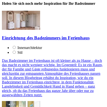
Holen Sie sich noch mehr Inspiration für Ihr Badezimmer
Einrichtung des Badezimmers im Ferienhaus
Innenarchitektur
Stil
Das Badezimmer im Ferienhaus ist oft kleiner als zu Hause – doch
das macht es nicht weniger wichtig. Im Gegenteil: Es ist ein Raum,
der für Familie und Gäste reibungslos funktionieren muss und
gleichzeitig zur entspannten Atmosphäre des Ferienhauses passen
soll. In diesem Blogbeitrag erhältst du Inspiration, wie du ein
Badezimmer im Ferienhaus einrichtest, in dem Funktionalität,
Langlebigkeit und Gemütlichkeit Hand in Hand gehen – ganz
gleich, ob du das Ferienhaus das ganze Jahr über oder nur zu
ausgewählten Zeiten nutzt.