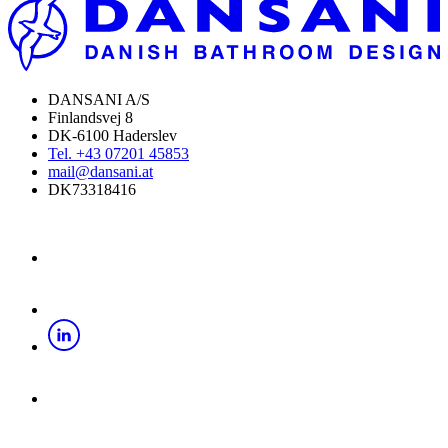
DANSANI A/S
Finlandsvej 8
DK-6100 Haderslev
Tel. +43 07201 45853
mail@dansani.at
DK73318416