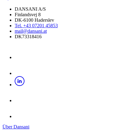
DANSANI A/S
Finlandsvej 8
DK-6100 Haderslev
Tel. +43 07201 45853
mail@dansani.at
DK73318416
Über Dansani