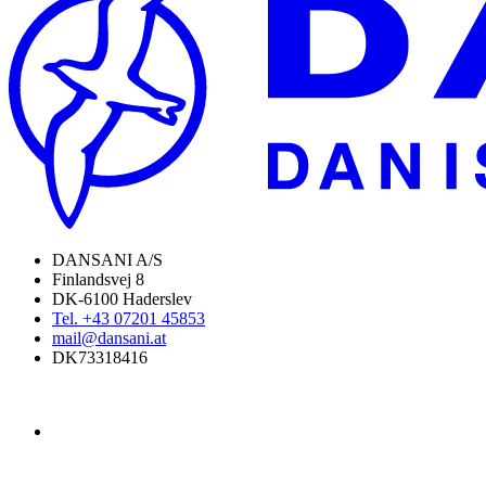
DANSANI A/S
Finlandsvej 8
DK-6100 Haderslev
Tel. +43 07201 45853
mail@dansani.at
DK73318416