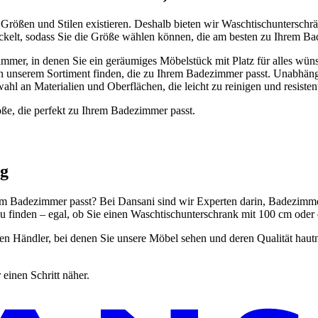
Größen und Stilen existieren. Deshalb bieten wir Waschtischunterschrä
ickelt, sodass Sie die Größe wählen können, die am besten zu Ihrem Ba
immer, in denen Sie ein geräumiges Möbelstück mit Platz für alles wün
in unserem Sortiment finden, die zu Ihrem Badezimmer passt. Unabhäng
ahl an Materialien und Oberflächen, die leicht zu reinigen und resiste
öße, die perfekt zu Ihrem Badezimmer passt.
ng
m Badezimmer passt? Bei Dansani sind wir Experten darin, Badezimmerm
zu finden – egal, ob Sie einen Waschtischunterschrank mit 100 cm oder
en Händler, bei denen Sie unsere Möbel sehen und deren Qualität hautn
inen Schritt näher.