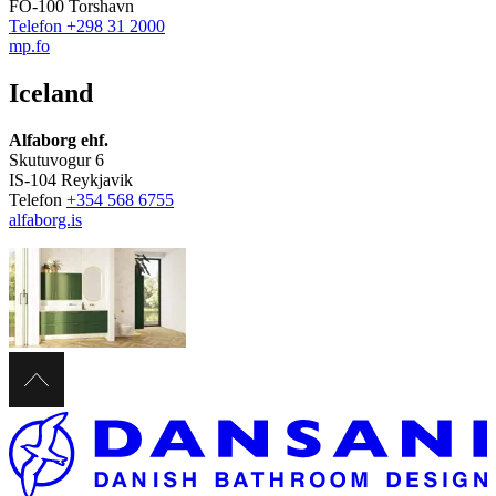
FO-100 Torshavn
Telefon +298 31 2000
mp.fo
Iceland
Alfaborg ehf.
Skutuvogur 6
IS-104 Reykjavik
Telefon
+354 568 6755
alfaborg.is