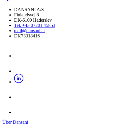
DANSANI A/S
Finlandsvej 8
DK-6100 Haderslev
Tel. +43 07201 45853
mail@dansani.at
DK73318416
Über Dansani