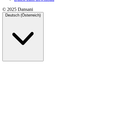
© 2025 Dansani
Deutsch (Österreich)