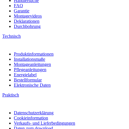
Händlersuche
FAQ
Garantie
Montagevideos
Deklarationen
Durchbohrung
Technisch
Produktinformationen
Installationsmaße
Montageanleitungen
Pflegeanleitungen
Energielabel
Bestellformular
Elektronische Daten
Praktisch
Datenschutzerklärung
Cookieinformation
Verkaufs- und Lieferbedingungen
Daten zum download